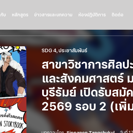
วกับ
หลักสูตร
ข่าวสารและบทความ
ห้องปฏิบัติการ
ติดต่อ
SDG 4
,
ประชาสัมพันธ์
สาขาวิชาการศิลปะ
และสังคมศาสตร์ 
บุรีรัมย์ เปิดรับส
2569 รอบ 2 (เพิ่ม
บทความโดย
Sippanon Tangchukul
วันที่
17